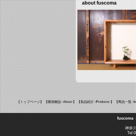
about fuscoma
【トップページ】
【開発物語 -About-】
【製品紹介 -Products-】
【商品一覧 -It
fusco
神奈川
Tel: