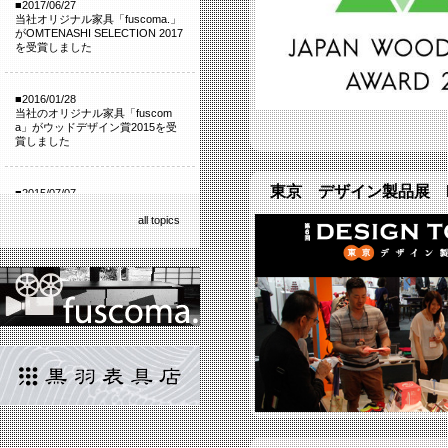
■2017/06/27
当社オリジナル家具「fuscoma.」
がOMTENASHI SELECTION 2017
を受賞しました
■2016/01/28
当社のオリジナル家具「fuscom
a」がウッドデザイン賞2015を受
賞しました
東京 デザイン製品展 DE
■2015/07/07
fuscoma専用ページ 公開いたし
all topics
ました。
■2015/06/23
東京 デザイン製品展 DESIGN
TOKYO 出展いたします