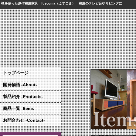
襖を使った創作和風家具 fuscoma（ふすこま） 和風のテレビ台やリビングに
トップページ
開発物語 -About-
製品紹介 -Products-
商品一覧 -Items-
お問合わせ -Contact-