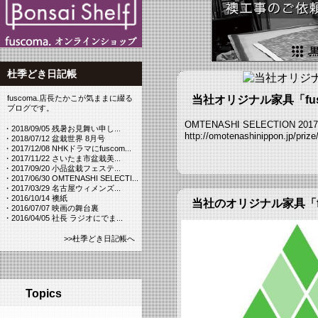
杜季どき日記帳
fuscoma.店長たかこが気ままに綴る
当社オリジナル家具「fusc
ブログです。
OMTENASHI SELECTIO
・2018/09/05 残暑お見舞い申し...
http://omotenashinippon.jp/prize
・2018/07/12 盆栽世界 8月号
・2017/12/08 NHKドラマにfuscom...
・2017/11/22 さいたま市盆栽美...
・2017/09/20 小品盆栽フェステ...
・2017/06/30 OMTENASHI SELECTI...
・2017/03/29 名古屋ウィメンズ...
・2016/10/14 襖紙
当社のオリジナル家具「f
・2016/07/07 映画の舞台裏
・2016/04/05 社長 ラジオにでま...
>>杜季どき日記帳へ
Topics