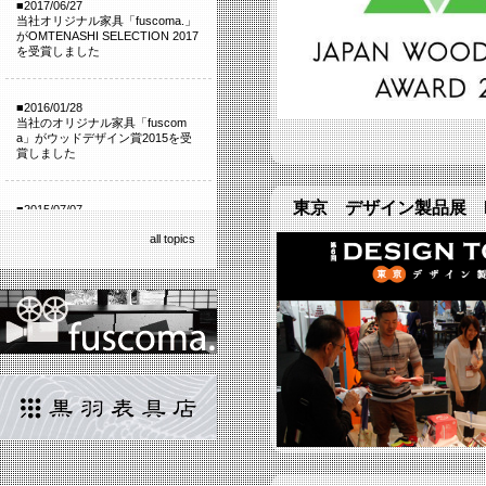
■2017/06/27
当社オリジナル家具「fuscoma.」
がOMTENASHI SELECTION 2017
を受賞しました
■2016/01/28
当社のオリジナル家具「fuscom
a」がウッドデザイン賞2015を受
賞しました
東京 デザイン製品展 DE
■2015/07/07
fuscoma専用ページ 公開いたし
all topics
ました。
■2015/06/23
東京 デザイン製品展 DESIGN
TOKYO 出展いたします