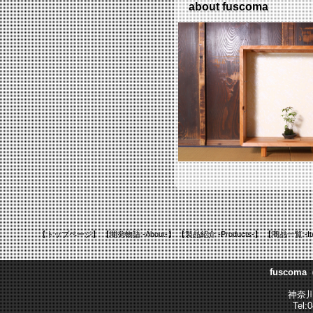
about fuscoma
【トップページ】
【開発物語 -About-】
【製品紹介 -Products-】
【商品一覧 -It
fusco
神奈川
Tel: