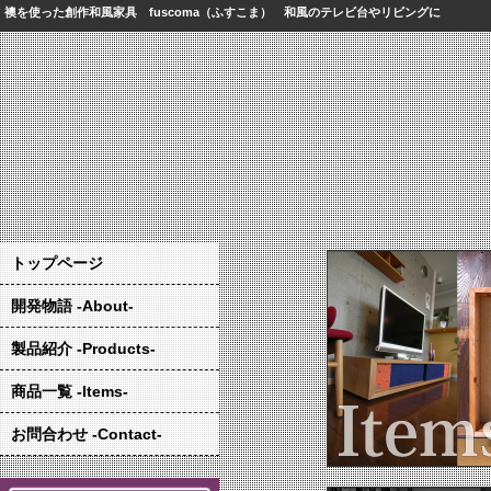
襖を使った創作和風家具 fuscoma（ふすこま） 和風のテレビ台やリビングに
トップページ
開発物語 -About-
製品紹介 -Products-
商品一覧 -Items-
お問合わせ -Contact-