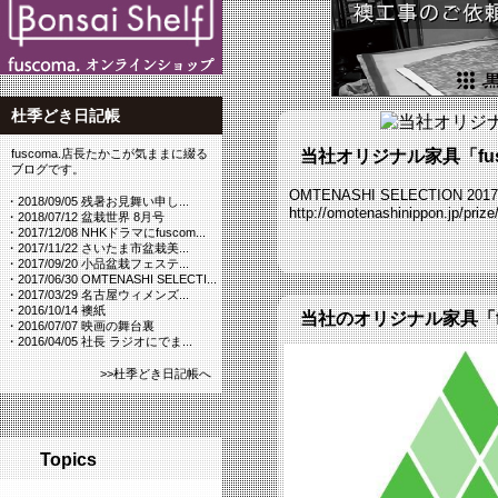
杜季どき日記帳
fuscoma.店長たかこが気ままに綴る
当社オリジナル家具「fusc
ブログです。
OMTENASHI SELECTIO
・2018/09/05 残暑お見舞い申し...
http://omotenashinippon.jp/prize
・2018/07/12 盆栽世界 8月号
・2017/12/08 NHKドラマにfuscom...
・2017/11/22 さいたま市盆栽美...
・2017/09/20 小品盆栽フェステ...
・2017/06/30 OMTENASHI SELECTI...
・2017/03/29 名古屋ウィメンズ...
・2016/10/14 襖紙
当社のオリジナル家具「f
・2016/07/07 映画の舞台裏
・2016/04/05 社長 ラジオにでま...
>>杜季どき日記帳へ
Topics