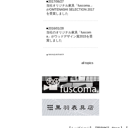
■2017/06/27
当社オリジナル家具「fuscoma.」
がOMTENASHI SELECTION 2017
を受賞しました
■2016/01/28
当社のオリジナル家具「fuscom
a」がウッドデザイン賞2015を受
賞しました
■2015/07/07
fuscoma専用ページ 公開いたし
all topics
ました。
■2015/06/23
東京 デザイン製品展 DESIGN
TOKYO 出展いたします