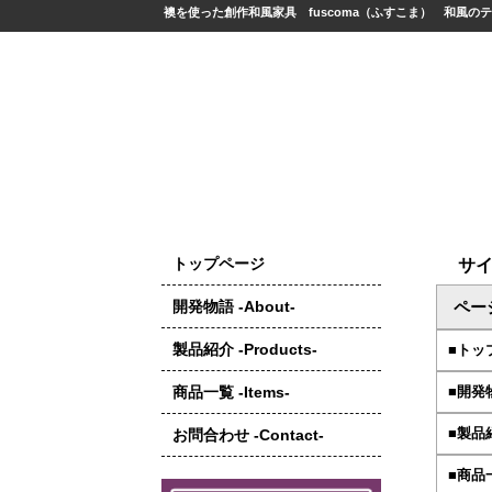
襖を使った創作和風家具 fuscoma（ふすこま） 和風の
トップページ
サ
開発物語 -About-
ペー
製品紹介 -Products-
■トッ
商品一覧 -Items-
■開発物
■製品紹介
お問合わせ -Contact-
■商品一