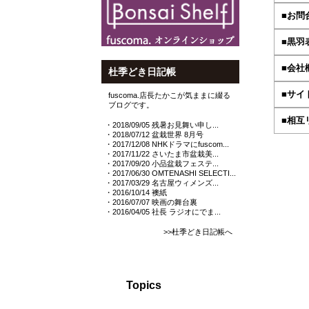
■お問合
■黒羽
■会社
杜季どき日記帳
■サイ
fuscoma.店長たかこが気ままに綴る
ブログです。
■相互
・2018/09/05 残暑お見舞い申し...
・2018/07/12 盆栽世界 8月号
・2017/12/08 NHKドラマにfuscom...
・2017/11/22 さいたま市盆栽美...
・2017/09/20 小品盆栽フェステ...
・2017/06/30 OMTENASHI SELECTI...
・2017/03/29 名古屋ウィメンズ...
・2016/10/14 襖紙
・2016/07/07 映画の舞台裏
・2016/04/05 社長 ラジオにでま...
>>杜季どき日記帳へ
Topics